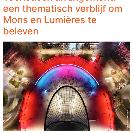
een thematisch verblijf om
Mons en Lumières te
beleven