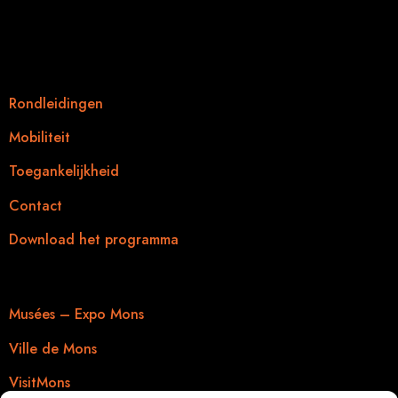
SparkOH!
13 en 14 februari 2026
Praktische informatie
Rondleidingen
Mobiliteit
Toegankelijkheid
Contact
Download het programma
Nuttige links
Musées – Expo Mons
Ville de Mons
VisitMons