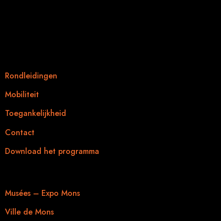
Gratis
SparkOH!
13 en 14 februari 2026
Praktische informatie
Rondleidingen
Mobiliteit
Toegankelijkheid
Contact
Download het programma
Nuttige links
Musées – Expo Mons
Ville de Mons