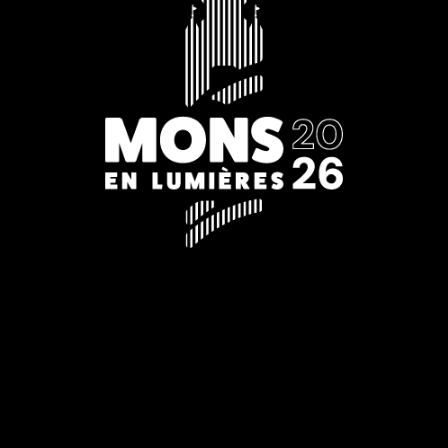
2026 edition
22.01 > 25.01.2026
6 p.m. to midnight
Departure: Place Léopold
Free access
SparkOH!
13 and 14 February 2026